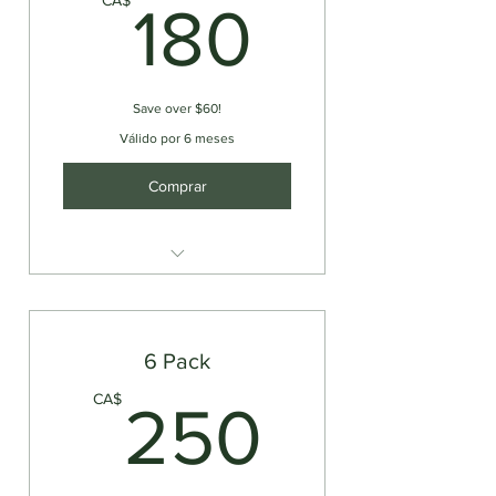
180CA
CA$
180
Save over $60!
Válido por 6 meses
Comprar
Single Kayak Rental
6 Pack
250C
CA$
250