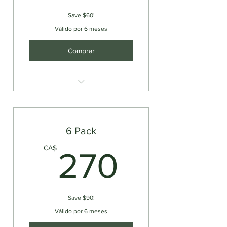
Save $60!
Válido por 6 meses
Comprar
PORT CREDIT Stand Up Paddle
Board Rental
6 Pack
270CA
CA$
270
Save $90!
Válido por 6 meses