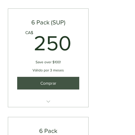
Canoe Rental (3 Adults)
6 Pack (SUP)
250C
CA$
250
Save over $100!
Válido por 3 meses
Comprar
Stand Up Paddle Board Rental
(2 Hours)
6 Pack