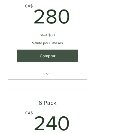
280C
CA$
280
Save $80!
Válido por 6 meses
Comprar
PORT CREDIT Single Kayak
Rental
6 Pack
240C
CA$
240