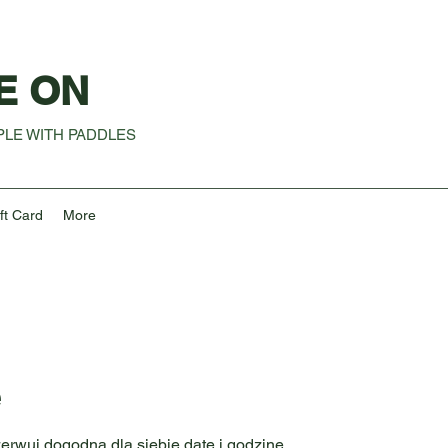
E ON
LE WITH PADDLES
ft Card
More
ę
erwuj dogodną dla siebie datę i godzinę